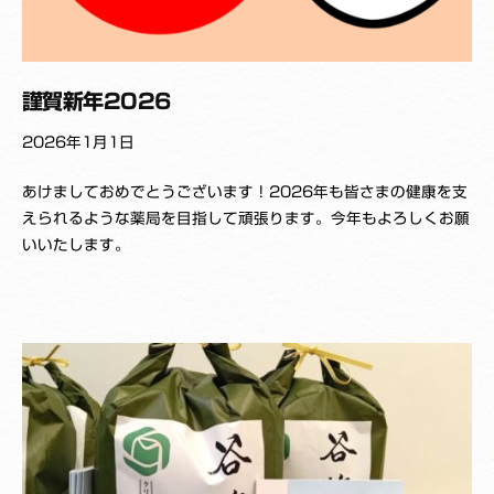
謹賀新年2026
2026年1月1日
b
あけましておめでとうございます！2026年も皆さまの健康を支
y
えられるような薬局を目指して頑張ります。今年もよろしくお願
K
いいたします。
_
Y
a
k
u
z
a
i
s
h