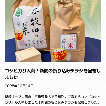
k
u
z
a
i
s
h
i
コシヒカリ入荷！新聞の折り込みチラシを配布し
ました
2025年10月14日
b
新規オープン記念！三重県桑名で丹精込めて育てられた『コシヒ
y
カリ』が入荷しました！新聞の折り込みチラシも配布しました。
K