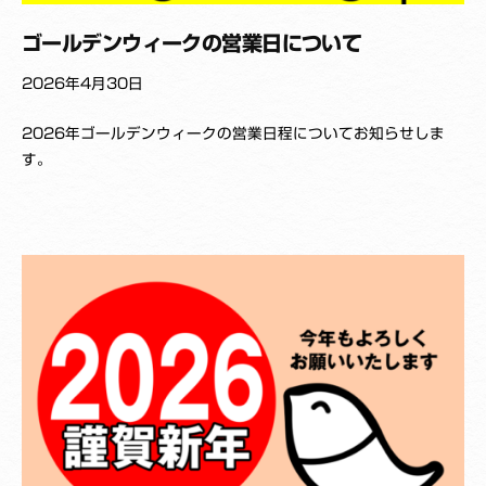
ゴールデンウィークの営業日について
2026年4月30日
b
2026年ゴールデンウィークの営業日程についてお知らせしま
y
す。
K
_
Y
a
k
u
z
a
i
s
h
i