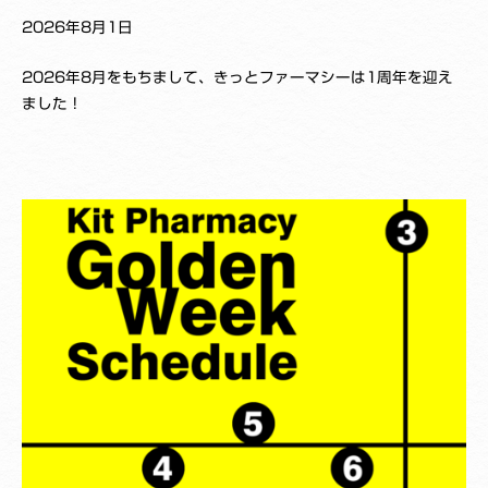
を
2026年8月1日
支
b
え
2026年8月をもちまして、きっとファーマシーは1周年を迎え
y
る
ました！
K
薬
_
局
Y
へ
a
k
u
z
a
i
s
h
i