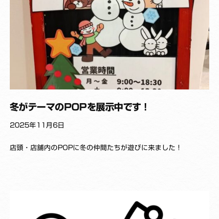
i
s
h
i
冬がテーマのPOPを展示中です！
2025年11月6日
b
店頭・店舗内のPOPに冬の仲間たちが遊びに来ました！
y
K
_
Y
a
k