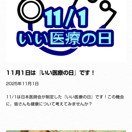
u
z
a
i
s
h
i
11月1日は『いい医療の日』です！
2025年11月1日
b
11/1は日本医師会が制定した『いい医療の日』です！この機会
y
に、皆さんも健康について考えてみませんか？
K
_
Y
a