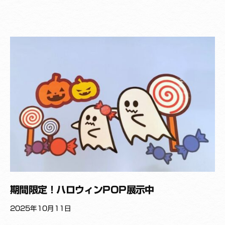
_
Y
a
k
u
z
a
i
s
h
i
期間限定！ハロウィンPOP展示中
2025年10月11日
b