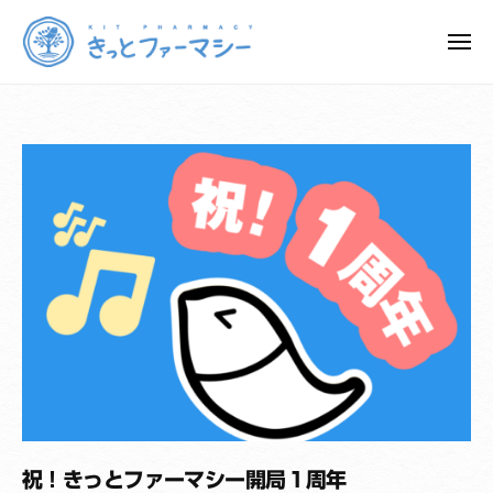
き
ュ
コ
ー
っ
ン
メ
と
ニ
テ
フ
き
ュ
地
ン
ー
ァ
っ
域
ツ
ー
と
と
マ
へ
と
フ
シ
ス
も
ァ
ー
キ
に
ー
ッ
、
マ
プ
人
シ
生
ー
1
0
0
年
時
代
祝！きっとファーマシー開局１周年