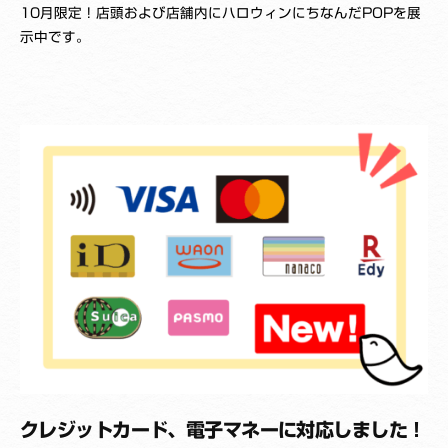
10月限定！店頭および店舗内にハロウィンにちなんだPOPを展
y
示中です。
K
_
Y
a
k
u
z
a
i
s
h
i
クレジットカード、電子マネーに対応しました！