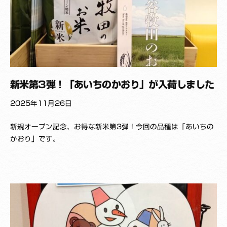
i
新米第3弾！「あいちのかおり」が入荷しました
2025年11月26日
b
新規オープン記念、お得な新米第3弾！今回の品種は「あいちの
y
かおり」です。
K
_
Y
a
k
u
z
a